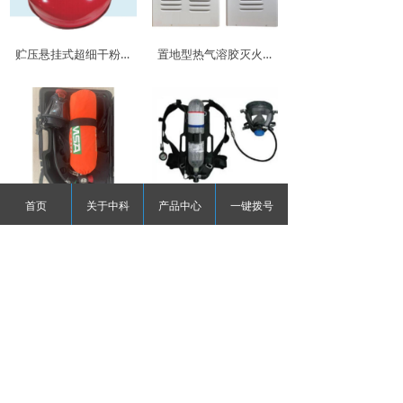
贮压悬挂式超细干粉灭火设备
置地型热气溶胶灭火装置
首页
关于中科
产品中心
一键拨号
正压式空气呼吸器
正压式空气呼吸器
上一页
1
/
9
下一页
版权所有©
大连中科消防安全技术服务有限公司
辽ICP备2025051986号-1