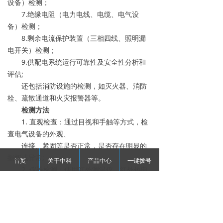
设备）检测；
7.绝缘电阻（电力电线、电缆、电气设
备）检测；
8.剩余电流保护装置（三相四线、照明漏
电开关）检测；
9.供配电系统运行可靠性及安全性分析和
评估;
还包括消防设施的检测，如灭火器、消防
栓、疏散通道和火灾报警器等。
检测方法
1. 直观检查：通过目视和手触等方式，检
查电气设备的外观、
连接、紧固等是否正常，是否存在明显的
损坏或异常;
首页
关于中科
产品中心
一键拨号
2. 仪器检测：使用红外测温仪、红外热电
视、超声波探测仪等
现代检测工具，对电气设备的温度、火
花、电弧等进行检测，以发现
潜在的火灾隐患;